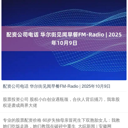
配资公司电话 华尔街见闻早餐FM-Radio | 2025年10月9日
股票投资公司 股权小白创业遇瓶颈，合伙人背后捅刀，我靠股
权逆袭成商界大佬
专业的股票配资价格 60岁失独母亲冒死生下双胞胎女儿：我教
她们吃饭走路，她们教我在破碎中重生_大皖新闻 | 安徽网