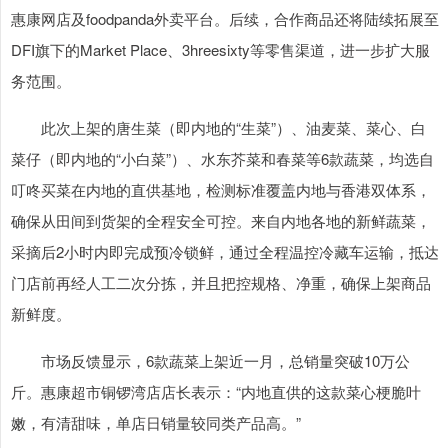
惠康网店及foodpanda外卖平台。后续，合作商品还将陆续拓展至
DFI旗下的Market Place、3hreesixty等零售渠道，进一步扩大服
务范围。
此次上架的唐生菜（即内地的“生菜”）、油麦菜、菜心、白
菜仔（即内地的“小白菜”）、水东芥菜和春菜等6款蔬菜，均选自
叮咚买菜在内地的直供基地，检测标准覆盖内地与香港双体系，
确保从田间到货架的全程安全可控。来自内地各地的新鲜蔬菜，
采摘后2小时内即完成预冷锁鲜，通过全程温控冷藏车运输，抵达
门店前再经人工二次分拣，并且把控规格、净重，确保上架商品
新鲜度。
市场反馈显示，6款蔬菜上架近一月，总销量突破10万公
斤。惠康超市铜锣湾店店长表示：“内地直供的这款菜心梗脆叶
嫩，有清甜味，单店日销量较同类产品高。”