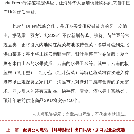
nda Fresh等渠道稳定供应，让海外华人更加便捷购买到来自中国
产地的优质生鲜。
此次与DFI的战略合作，是叮咚买菜供应链能力的又一次输
出。据透露，双方计划2025年不仅新增苦瓜、秋葵、荷兰豆等常
规品类，更将引入内地网红蔬菜与地域特色菜：冬季可尝到湖北
洪山菜薹；春季将上线云南野生菌、紫叶生菜等时令鲜蔬；夏季
则有来自山东的水果黄瓜、云南的水果玉米等。其中，云南的板
蓝根（食用型）、红小菠（红叶菠菜）等特色蔬菜将首次进入香
港市场正规配资之家门户，满足市民对新鲜口感与营养的多元需
求。同步引入的还有豆制品、快手菜、零食、酒水等丰富品类，
预计年底前供港商品SKU将突破150个。
人人顺配资提示：文章来自网络，不代表本站观点。
上一篇：
配资公司电话 【环球财经】出口民调：罗马尼亚总统选