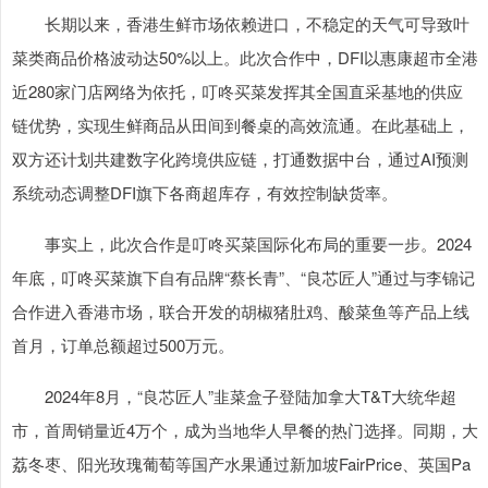
长期以来，香港生鲜市场依赖进口，不稳定的天气可导致叶
菜类商品价格波动达50%以上。此次合作中，DFI以惠康超市全港
近280家门店网络为依托，叮咚买菜发挥其全国直采基地的供应
链优势，实现生鲜商品从田间到餐桌的高效流通。在此基础上，
双方还计划共建数字化跨境供应链，打通数据中台，通过AI预测
系统动态调整DFI旗下各商超库存，有效控制缺货率。
事实上，此次合作是叮咚买菜国际化布局的重要一步。2024
年底，叮咚买菜旗下自有品牌“蔡长青”、“良芯匠人”通过与李锦记
合作进入香港市场，联合开发的胡椒猪肚鸡、酸菜鱼等产品上线
首月，订单总额超过500万元。
2024年8月，“良芯匠人”韭菜盒子登陆加拿大T&T大统华超
市，首周销量近4万个，成为当地华人早餐的热门选择。同期，大
荔冬枣、阳光玫瑰葡萄等国产水果通过新加坡FairPrice、英国Pa